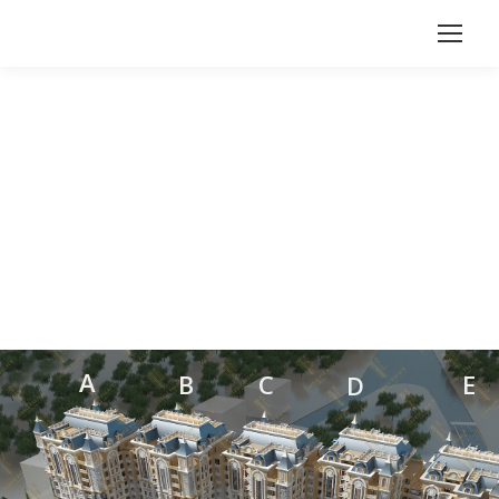
A
B
C
E
D